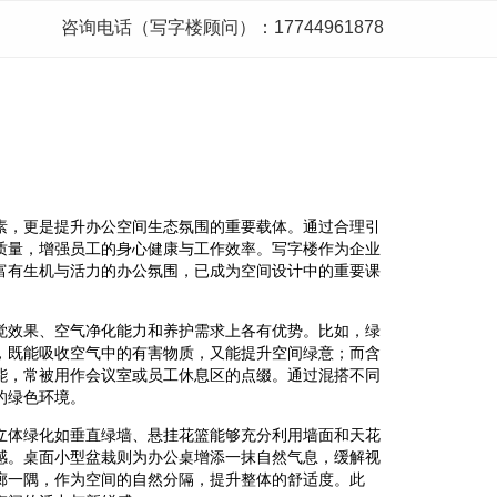
咨询电话（写字楼顾问）：17744961878
素，更是提升办公空间生态氛围的重要载体。通过合理引
质量，增强员工的身心健康与工作效率。写字楼作为企业
富有生机与活力的办公氛围，已成为空间设计中的重要课
觉效果、空气净化能力和养护需求上各有优势。比如，绿
，既能吸收空气中的有害物质，又能提升空间绿意；而含
能，常被用作会议室或员工休息区的点缀。通过混搭不同
的绿色环境。
立体绿化如垂直绿墙、悬挂花篮能够充分利用墙面和天花
感。桌面小型盆栽则为办公桌增添一抹自然气息，缓解视
廊一隅，作为空间的自然分隔，提升整体的舒适度。此