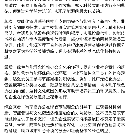
舒适度，有助于提高员工的工作效率。赋安科技大厦作为行业的典
范，便通过科学的建筑设计实现了能源的最大化节约。
其次，智能化管理系统的推广应用为绿色节能注入了新的活力。通
过引入物联网技术，写字楼能够实时监测能源使用状况，精准控制
照明、空调及其他设备的运行时间和强度，实现按需供能。智能传
感器自动调节室内温度和空气质量，减少能源浪费的同时保障员工
健康。此外，能源管理平台的整合使得建筑运营者能够通过数据分
析制定更为科学的节能策略，逐步实现能耗的动态优化和持续改
进。
最后，绿色节能理念推动办公文化的转型，促进企业社会责任的落
实。通过营造节能环保的办公环境，企业不仅树立了良好的社会形
象，还激发员工参与节能减排的积极性。例如，推广无纸化办公、
设置废弃物分类回收点、鼓励使用公共交通等措施，均体现了绿色
办公的内涵。这种文化氛围的形成有助于培养员工的环保意识，推
动企业在绿色发展道路上稳步前行。
综合来看，写字楼办公在绿色节能理念的引导下，正朝着材料创
新、智能管理与文化塑造多维度融合的方向发展。这不仅为建筑节
能减排提供了技术支持，也为企业实现可持续发展目标奠定了坚实
基础。未来，随着科技进步和理念深化，办公空间的绿色创新将不
断涌现，助力城市生态环境的改善和社会整体的绿色转型。