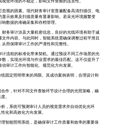
成视觉环境的不稳定，影响文件查验的连贯性。
可忽视的因素。现代财务审计室普遍配备高清扫描仪、电
的显示效果及扫描质量有显著影响。若采光环境频繁变
影响数据的准确采集和存档管理。
。财务审计涉及大量机密信息，良好的光线环境有助于减
露文件内容。与此同时，智能系统需确保调整过程平滑且
，从而保障审计工作的严谨性和完整性。
审计流程的标准化带来契机。通过预设不同工作场景的光
参数，实现光环境与作业需求的最佳匹配。这不仅提升了
推动审计工作向智能化、规范化方向发展。
传统固定照明带来的局限。其成功案例表明，合理设计和
切合作，针对不同文件查验环节设计合理的光照策略，确
练度。
分析，系统可预测审计人员的视觉需求并自动优化光环
人性化和高效化方向发展。
管理智能照明系统，是确保审计工作质量和效率的重要保