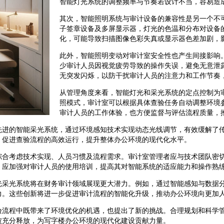
智能灯光系统的调整频率与节奏若设计不当，容易造
其次，智能照明系统与审计设备的兼容性是另一个不
子签章设备及多屏显示器，灯光的色温和分布对设备
化，可能导致扫描图像色彩失真或显示器色差加剧，
此外，智能照明变动对审计室安全性也产生间接影响
少审计人员因视觉疲劳导致的操作失误，避免无意泄
无突发闪烁，以防干扰审计人员的注意力和工作节奏
从管理角度来看，智能灯光和采光系统的定点控制为
照模式，审计室可以根据具体查验任务自动调整环境
审计人员的工作体验，也方便监督与评估流程质量，
先进的智能采光系统，通过环境感知技术实现动态光线调节，有效缓解了
，促进查验流程的高效运行，提升整体办公环境的现代化水平。
综合考虑技术实现、人员习惯及流程需求。审计室管理者应与技术团队密
，应加强对审计人员的使用培训，提高其对智能系统的适应能力和操作熟
光采光系统将在财务审计领域展现更大潜力。例如，通过智能感知与数据
力。这些创新将进一步促进审计流程的智能化升级，推动办公环境向更加
验流程中既带来了环境优化的机遇，也提出了新的挑战。合理规划和科学
被充分释放，为写字楼办公环境的现代化建设贡献力量。